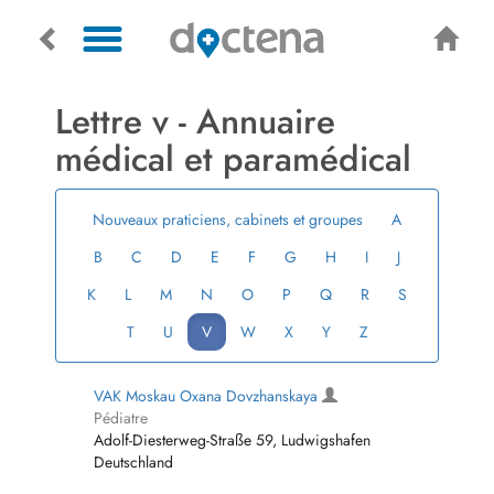
Lettre v ­- Annuaire
médical et paramédical
Nouveaux praticiens, cabinets et groupes
A
B
C
D
E
F
G
H
I
J
K
L
M
N
O
P
Q
R
S
T
U
V
W
X
Y
Z
VAK Moskau Oxana Dovzhanskaya
Pédiatre
Adolf-Diesterweg-Straße 59, Ludwigshafen
Deutschland