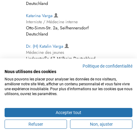
Deutschland
Katarina Varga
Interniste / Médecine interne
Otto-Simm-Str. 2a, Seifhennersdorf
Deutschland
Dr. (H) Katalin Varga
Médecine des jeunes
Lindenstraße 67, Mülheim Deutschland
Politique de confidentialité
Dr.med. Claudia Vargas Peraza
Nous utilisons des cookies
Interniste / Médecine interne
Nous pouvons les placer pour analyser les données de nos visiteurs,
Schönstraße 5-7, Berlin Deutschland
améliorer notre site Web, afficher un contenu personnalisé et vous faire vivre
une expérience inoubliable. Pour plus d'informations sur les cookies que nous
utilisons, ouvrez les paramètres.
Dr. (CO) Edgar Vargas-Cardenas
Neurologue
Humboldtstraße 1, Simmerath Deutschland
Accepter tout
Daniela Varges
Refuser
Non, ajuster
Neurologue
Groner-Tor-Straße 3, Göttingen Deutschland