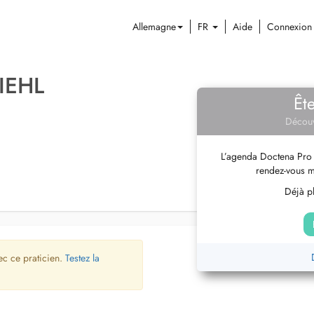
Allemagne
FR
Aide
Connexion
IEHL
Êt
Découv
L’agenda Doctena Pro 
rendez-vous m
Déjà pl
ec ce praticien.
Testez la