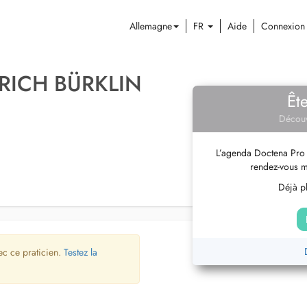
Allemagne
FR
Aide
Connexion
ERICH BÜRKLIN
Êt
Découv
L’agenda Doctena Pro 
rendez-vous m
Déjà pl
ec ce praticien.
Testez la