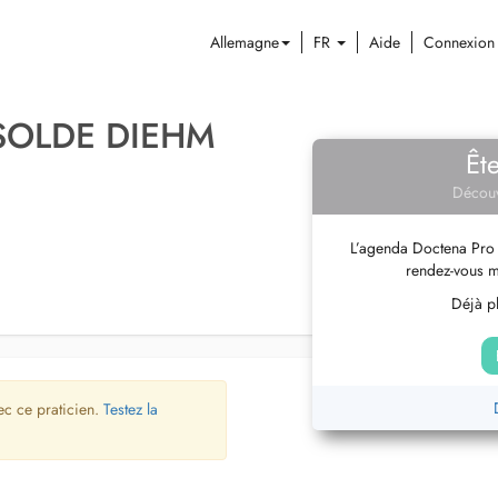
Allemagne
FR
Aide
Connexion
ISOLDE DIEHM
Êt
Découv
L’agenda Doctena Pro 
rendez-vous m
Déjà pl
ec ce praticien.
Testez la