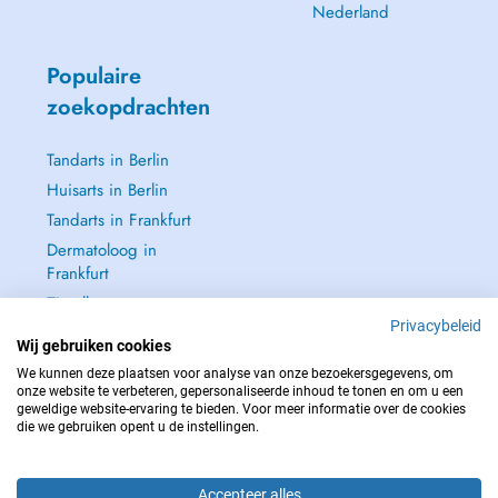
Nederland
Populaire
zoekopdrachten
Tandarts in Berlin
Huisarts in Berlin
Tandarts in Frankfurt
Dermatoloog in
Frankfurt
Zie alle →
Privacybeleid
Wij gebruiken cookies
We kunnen deze plaatsen voor analyse van onze bezoekersgegevens, om
onze website te verbeteren, gepersonaliseerde inhoud te tonen en om u een
geweldige website-ervaring te bieden. Voor meer informatie over de cookies
NEEM IN GEVAL VAN NOOD CONTACT OP MET : 112
die we gebruiken opent u de instellingen.
Copyright © 2026 - DOCTENA Germany GmbH Kurfürstendamm 14, 10719
Berlin
Accepteer alles