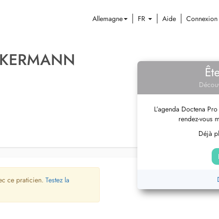
Allemagne
FR
Aide
Connexion
CKERMANN
Êt
Découv
L’agenda Doctena Pro 
rendez-vous m
Déjà pl
ec ce praticien.
Testez la