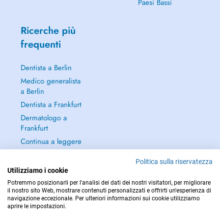
Paesi Bassi
Ricerche più
frequenti
Dentista a Berlin
Medico generalista
a Berlin
Dentista a Frankfurt
Dermatologo a
Frankfurt
Continua a leggere
→
Politica sulla riservatezza
Utilizziamo i cookie
Potremmo posizionarli per l'analisi dei dati dei nostri visitatori, per migliorare
il nostro sito Web, mostrare contenuti personalizzati e offrirti un'esperienza di
navigazione eccezionale. Per ulteriori informazioni sui cookie utilizziamo
PER LE URGENZE, CONSULTARE : 112
aprire le impostazioni.
Copyright © 2026 - DOCTENA Germany GmbH Kurfürstendamm 14, 10719