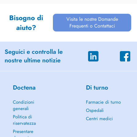
Bisogno di
Visita le nostre Domande
Frequenti o Contattaci
aiuto?
Seguici e controlla le
nostre ultime notizie
Doctena
Di turno
Condizioni
Farmacie di turno
generali
Ospedali
Politica di
Centri medici
riservatezza
Presentare