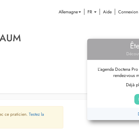
Allemagne
FR
Aide
Connexion
BAUM
Êt
Découv
L’agenda Doctena Pro 
rendez-vous m
Déjà pl
ec ce praticien.
Testez la