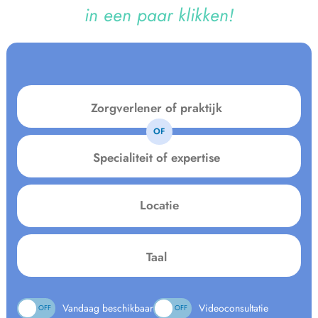
in een paar klikken!
OF
Specialiteit
of
expertise
Locatie
Language:
Vandaag beschikbaar
Videoconsultatie
ON
OFF
ON
OFF