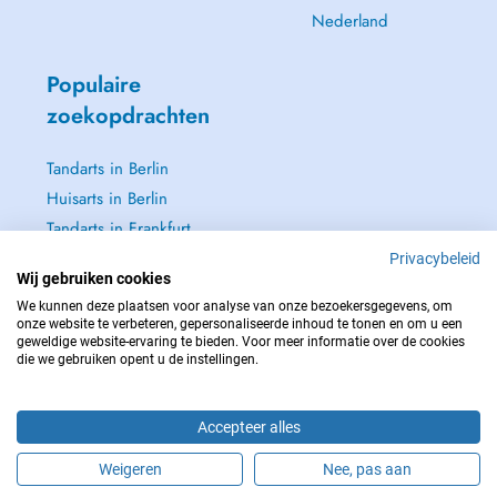
Nederland
Populaire
zoekopdrachten
Tandarts in Berlin
Huisarts in Berlin
Tandarts in Frankfurt
Dermatoloog in
Privacybeleid
Wij gebruiken cookies
Frankfurt
We kunnen deze plaatsen voor analyse van onze bezoekersgegevens, om
Zie alle →
onze website te verbeteren, gepersonaliseerde inhoud te tonen en om u een
geweldige website-ervaring te bieden. Voor meer informatie over de cookies
die we gebruiken opent u de instellingen.
Accepteer alles
NEEM IN GEVAL VAN NOOD CONTACT OP MET : 112
Copyright © 2026 - DOCTENA Germany GmbH Kurfürstendamm 14, 10719
Weigeren
Nee, pas aan
Berlin