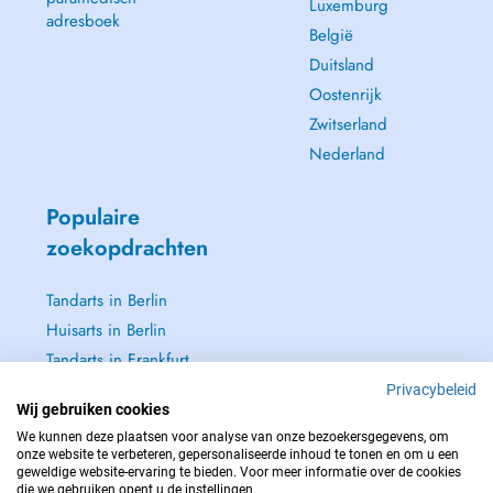
Luxemburg
adresboek
België
Duitsland
Oostenrijk
Zwitserland
Nederland
Populaire
zoekopdrachten
Tandarts in Berlin
Huisarts in Berlin
Tandarts in Frankfurt
Dermatoloog in
Privacybeleid
Wij gebruiken cookies
Frankfurt
We kunnen deze plaatsen voor analyse van onze bezoekersgegevens, om
Zie alle →
onze website te verbeteren, gepersonaliseerde inhoud te tonen en om u een
geweldige website-ervaring te bieden. Voor meer informatie over de cookies
die we gebruiken opent u de instellingen.