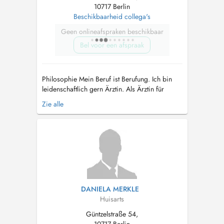
10717 Berlin
Beschikbaarheid collega's
Geen onlineafspraken beschikbaar
Bel voor een afspraak
Philosophie Mein Beruf ist Berufung. Ich bin
leidenschaftlich gern Ärztin. Als Ärztin für
Allgemeinmedizin mit der Zusatzbezeichnung
Zie alle
Naturheilverfahren ist mir die Verbindung
zwischen Schulmedizin und Naturheilverfahren
sehr wichtig. Das bedeutet bei mir ein
ganzheitliches Behandlungskonzept. Im...
DANIELA MERKLE
Huisarts
Güntzelstraße 54,