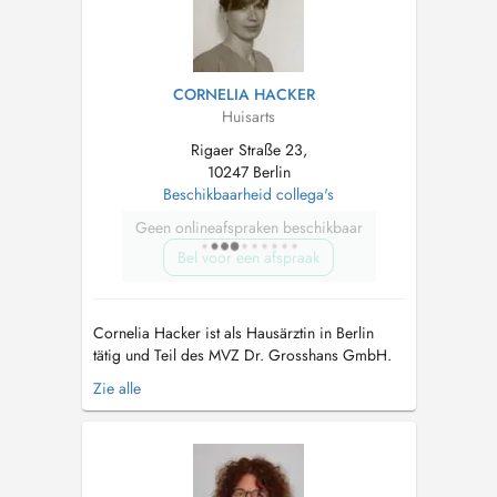
Gesundheitsve...
CORNELIA HACKER
Huisarts
Rigaer Straße 23,
10247 Berlin
Beschikbaarheid collega's
Geen onlineafspraken beschikbaar
Bel voor een afspraak
Cornelia Hacker ist als Hausärztin in Berlin
tätig und Teil des MVZ Dr. Grosshans GmbH.
Sie bietet eine umfassende medizinische
Zie alle
Betreuung für ihre Patienten und legt großen
Wert auf eine ganzheitliche
Gesundheitsversorgung. Ihre Praxis umfasst
allgemeine Gesundheitsvorsorge, die
Behandlung von akute...