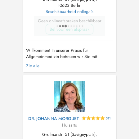
10623 Berlin
Beschikbaarheid collega's
Geen onlineafspraken beschikbaar
Bel voor een afspraak
Willkommen! In unserer Praxis für
Allgemeinmedizin betreuen wir Sie mit
Kompetenz und Empathie. Uns ist wichtig, dass
Zie alle
Sie sich stets gut versorgt und angenommen
fühlen. Unser erfahrenes Team aus Ärztinnen,
medizinischen Fachangestellten und
Auszubildenden bietet Ihnen Qualität und
Leistung in einer...
DR. JOHANNA MORGUET
511
Huisarts
Grolmanstr. 51 (Savignyplatz),