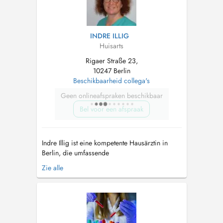
INDRE ILLIG
Huisarts
Rigaer Straße 23,
10247 Berlin
Beschikbaarheid collega's
Geen onlineafspraken beschikbaar
Bel voor een afspraak
Indre Illig ist eine kompetente Hausärztin in
Berlin, die umfassende
Gesundheitsdienstleistungen für ihre Patienten
Zie alle
anbietet. Als Teil des MVZ Dr. Grosshans
GmbH behandelt sie eine Vielzahl von akuten
und chronischen Erkrankungen und legt großen
Wert auf eine präventive medizinische
Betreuung. Le...