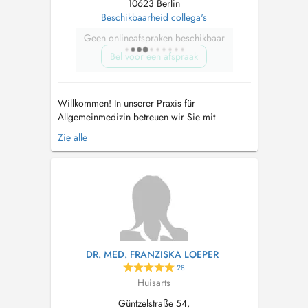
10623 Berlin
Beschikbaarheid collega's
Geen onlineafspraken beschikbaar
Bel voor een afspraak
Willkommen! In unserer Praxis für
Allgemeinmedizin betreuen wir Sie mit
Kompetenz und Empathie. Uns ist wichtig, dass
Zie alle
Sie sich stets gut versorgt und angenommen
fühlen. Unser erfahrenes Team aus Ärztinnen,
medizinischen Fachangestellten und
Auszubildenden bietet Ihnen Qualität und
Leistung in einer...
DR. MED. FRANZISKA LOEPER
28
Huisarts
Güntzelstraße 54,