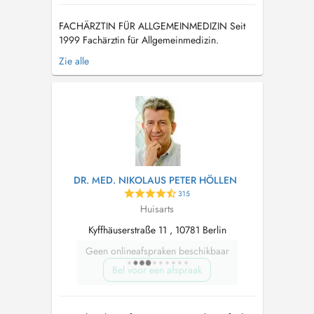
FACHÄRZTIN FÜR ALLGEMEINMEDIZIN Seit
1999 Fachärztin für Allgemeinmedizin.
Zusatzbezeichnungen: Akupunktur,
Zie alle
Naturheilverfahren, Homöopathie. Herzlich
willkommen in der Hausarztpraxis am
Bundesplatz, wir sind eine
allgemeinmedizinische Praxis mit Schwerpunkt
Naturheilverfahren. Daher bie...
DR. MED. NIKOLAUS PETER HÖLLEN
315
Huisarts
Kyffhäuserstraße 11 , 10781 Berlin
Geen onlineafspraken beschikbaar
Bel voor een afspraak