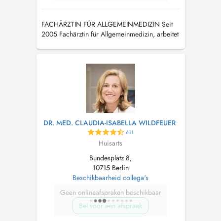
FACHÄRZTIN FÜR ALLGEMEINMEDIZIN Seit
2005 Fachärztin für Allgemeinmedizin, arbeitet
bereits seit 2007 in der Praxis von Fr. Dr.
Wldfeuer.
DR. MED. CLAUDIA-ISABELLA WILDFEUER
611
Huisarts
Bundesplatz 8,
10715 Berlin
Beschikbaarheid collega's
Geen onlineafspraken beschikbaar
Bel voor een afspraak