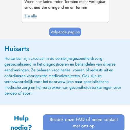
Wenn hier keine freien Termine mehr verfügbar
sind, und Sie dringend einen Termin
benötigen, ist es für Neupatienten, die in der
Zie alle
GKV versichert sind, möglich einen Termin
über den Terminservice der KV Berlin zu
vereinbaren. Dies können Sie online, per E-Mail
Volgende pagina
oder unter +49 30 116 117 tun. Sie erhalt...
Huisarts
Huisartsen zijn cruciaal in de eerstelijnsgezondheidszorg,
gespecialiseerd in het diagnosticeren en behandelen van diverse
aandoeningen. Ze beheren vaccinaties, voeren bloedtests uit en
coördineren voortgezette medicatietrajecten. Ook zijn ze
verantwoordelijk voor het doorverwijzen naar specialistische
medische zorg en het verstrekken van gezondheidsverklaringen voor
beroep of sport.
Hulp
Bezoek onze FAQ of neem contact
met ons op
nodig?