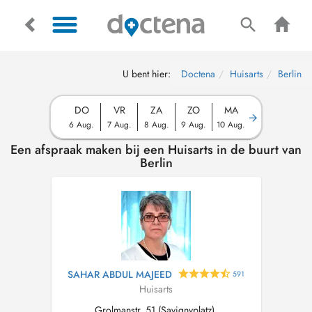
U bent hier:
Doctena
Huisarts
Berlin
DO
VR
ZA
ZO
MA
6 Aug.
7 Aug.
8 Aug.
9 Aug.
10 Aug.
Een afspraak maken bij een Huisarts in de buurt van
Berlin
SAHAR ABDUL MAJEED
591
Huisarts
Grolmanstr. 51 (Savignyplatz),