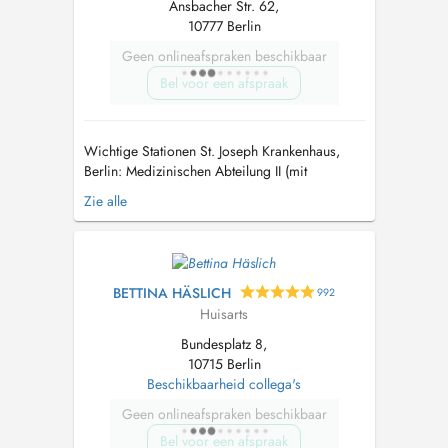
Ansbacher Str. 62,
10777 Berlin
Geen onlineafspraken beschikbaar
Bel voor een afspraak
Wichtige Stationen St. Joseph Krankenhaus,
Berlin: Medizinischen Abteilung II (mit
Nephrologie und Dialyse) Chefärzte Prof. Dr.
Zie alle
Klaus Schaefer und Prof. Dr. Christiane Erley;
1991-2008: Ärztin im Praktikum,
Assistenzärztin, Dialyse-Oberärztin, Leitende
Oberärztin Anerkennung als Fachärztin für In...
BETTINA HÄSLICH
992
Huisarts
Bundesplatz 8,
10715 Berlin
Beschikbaarheid collega's
Geen onlineafspraken beschikbaar
Bel voor een afspraak