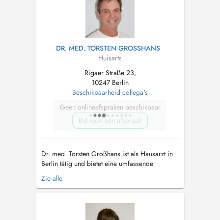
DR. MED. TORSTEN GROSSHANS
Huisarts
Rigaer Straße 23,
10247 Berlin
Beschikbaarheid collega's
Geen onlineafspraken beschikbaar
Bel voor een afspraak
Dr. med. Torsten Großhans ist als Hausarzt in
Berlin tätig und bietet eine umfassende
medizinische Betreuung für Patienten aller
Zie alle
Altersgruppen. Die Praxis im MVZ Dr.
Grosshans GmbH kombiniert verschiedene
Fachbereiche, einschließlich Chiropraktik und
Sportmedizin, um eine ganzheitliche