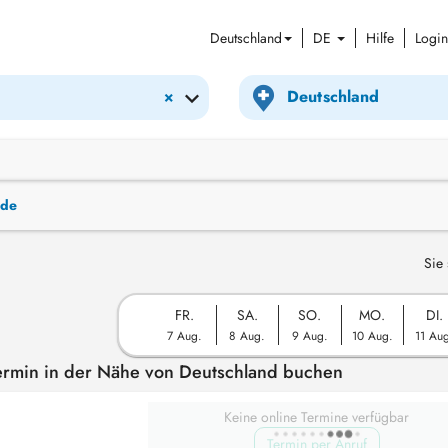
Deutschland
DE
Hilfe
Login
×
nde
Sie 
FR.
SA.
SO.
MO.
DI.
7 Aug.
8 Aug.
9 Aug.
10 Aug.
11 Au
Termin in der Nähe von Deutschland buchen
Keine online Termine verfügbar
Termin per Anruf