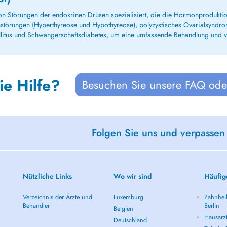
on Störungen der endokrinen Drüsen spezialisiert, die die Hormonproduktio
törungen (Hyperthyreose und Hypothyreose), polyzystisches Ovarialsyndrom
itus und Schwangerschaftsdiabetes, um eine umfassende Behandlung und ver
ie Hilfe?
Besuchen Sie unsere FAQ oder
Folgen Sie uns und verpassen
Nützliche Links
Wo wir sind
Häufig
Verzeichnis der Ärzte und
Luxemburg
Zahnheil
Behandler
Berlin
Belgien
Hausarzt
Deutschland