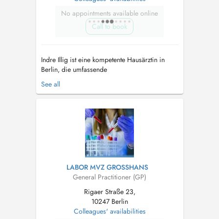
No appointments available online
Call to book
Indre Illig ist eine kompetente Hausärztin in
Berlin, die umfassende
Gesundheitsdienstleistungen für ihre Patienten
See all
anbietet. Als Teil des MVZ Dr. Grosshans
GmbH behandelt sie eine Vielzahl von akuten
und chronischen Erkrankungen und legt großen
Wert auf eine präventive medizinische
Betreuung. Le...
LABOR MVZ GROSSHANS
General Practitioner (GP)
Rigaer Straße 23,
10247 Berlin
Colleagues' availabilities