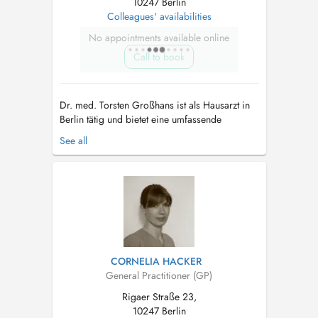
10247 Berlin
Colleagues' availabilities
No appointments available online
Call to book
Dr. med. Torsten Großhans ist als Hausarzt in
Berlin tätig und bietet eine umfassende
medizinische Betreuung für Patienten aller
See all
Altersgruppen. Die Praxis im MVZ Dr.
Grosshans GmbH kombiniert verschiedene
Fachbereiche, einschließlich Chiropraktik und
Sportmedizin, um eine ganzheitliche
Gesundheitsve...
CORNELIA HACKER
General Practitioner (GP)
Rigaer Straße 23,
10247 Berlin