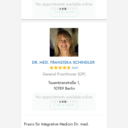
No appointments available online
Call to book
DR. MED. FRANZISKA SCHINDLER
2457
General Practitioner (GP)
Tauentzienstraße 1,
10789 Berlin
No appointments available online
Call to book
Praxis für Integrative Medizin Dr. med.