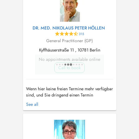
DR. MED. NIKOLAUS PETER HÖLLEN
315
General Practitioner (GP)
Kyffhäuserstraße 11 , 10781 Berlin
No appointments available online
Call to book
Wenn hier keine freien Termine mehr verfügbar
sind, und Sie dringend einen Termin
benötigen, ist es für Neupatienten, die in der
See all
GKV versichert sind, möglich einen Termin
über den Terminservice der KV Berlin zu
vereinbaren. Dies können Sie online, per E-Mail
oder unter +49 30 116 117 tun. Sie erhalt...