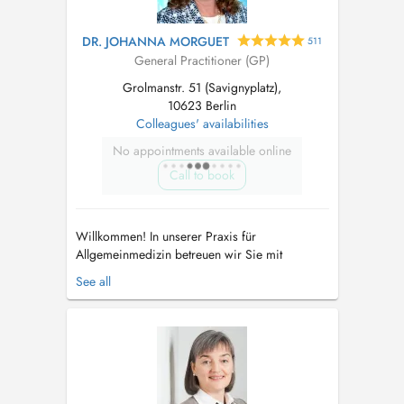
DR. JOHANNA MORGUET
511
General Practitioner (GP)
Grolmanstr. 51 (Savignyplatz),
10623 Berlin
Colleagues' availabilities
No appointments available online
Call to book
Willkommen! In unserer Praxis für
Allgemeinmedizin betreuen wir Sie mit
Kompetenz und Empathie. Uns ist wichtig, dass
See all
Sie sich stets gut versorgt und angenommen
fühlen. Unser erfahrenes Team aus Ärztinnen,
medizinischen Fachangestellten und
Auszubildenden bietet Ihnen Qualität und
Leistung in einer...