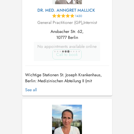
DR. MED. ANNGRET MALLICK
1430
General Practitioner (GP)
,
Internist
Ansbacher Str. 62,
10777 Berlin
No appointments available online
Call to book
Wichtige Stationen St. Joseph Krankenhaus,
Berlin: Medizinischen Abteilung II (mit
Nephrologie und Dialyse) Chefärzte Prof. Dr.
See all
Klaus Schaefer und Prof. Dr. Christiane Erley;
1991-2008: Ärztin im Praktikum,
Assistenzärztin, Dialyse-Oberärztin, Leitende
Oberärztin Anerkennung als Fachärztin für In...