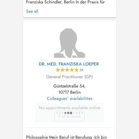
Franziska Schindler, Berlin In der Praxis für
Integrative Medizin am Wittenbergplatz in
See all
Berlin verbindet Dr. med. Franziska Schindler
schulmedizinische Kompetenz mit bewährten
naturheilkundlichen Verfahren. Mit über 30
Jahren Erfahrung als Fachärztin für All...
DR. MED. FRANZISKA LOEPER
28
General Practitioner (GP)
Güntzelstraße 54,
10717 Berlin
Colleagues' availabilities
No appointments available online
Call to book
Philosophie Mein Beruf ist Berufung. Ich bin