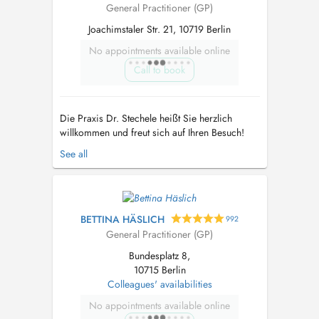
General Practitioner (GP)
Joachimstaler Str. 21, 10719 Berlin
No appointments available online
Call to book
Die Praxis Dr. Stechele heißt Sie herzlich
willkommen und freut sich auf Ihren Besuch!
Spezialisierungen: Ultraschall EKG Ergometrie
See all
Lungenfunktion Labor Mikrowelle Reizstrom
Vorsorgeuntersuchung...
BETTINA HÄSLICH
992
General Practitioner (GP)
Bundesplatz 8,
10715 Berlin
Colleagues' availabilities
No appointments available online