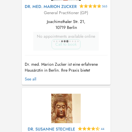
DR. MED. MARION ZUCKER
565
General Practitioner (GP)
Joachimsthaler Str. 21,
10719 Berlin
No appointments available online
Call to book
Dr. med. Marion Zucker ist eine erfahrene
Hausärztin in Berlin. Ihre Praxis bietet
umfassende medizinische Versorgung, von
See all
Vorsorgeuntersuchungen über Behandlung von
akuten Erkrankungen bis hin zu der Betreuung
von chronischen Krankheiten. Sie verfolgt einen
ganzheitlichen Ansatz, um die Gesundheit ...
DR. SUSANNE STECHELE
44