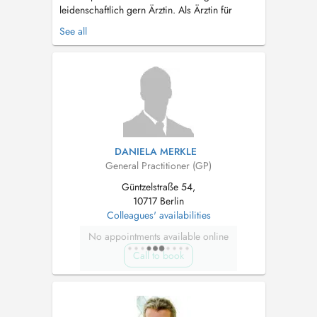
leidenschaftlich gern Ärztin. Als Ärztin für
Allgemeinmedizin mit der Zusatzbezeichnung
See all
Naturheilverfahren ist mir die Verbindung
zwischen Schulmedizin und Naturheilverfahren
sehr wichtig. Das bedeutet bei mir ein
ganzheitliches Behandlungskonzept. Im...
DANIELA MERKLE
General Practitioner (GP)
Güntzelstraße 54,
10717 Berlin
Colleagues' availabilities
No appointments available online
Call to book