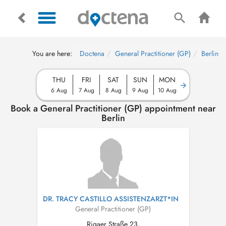
You are here:
Doctena
General Practitioner (GP)
Berlin
THU
FRI
SAT
SUN
MON
6 Aug
7 Aug
8 Aug
9 Aug
10 Aug
Book a General Practitioner (GP) appointment near
Berlin
DR. TRACY CASTILLO ASSISTENZARZT*IN
General Practitioner (GP)
Rigaer Straße 23,