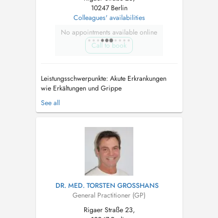
10247 Berlin
Colleagues' availabilities
No appointments available online
Call to book
Leistungsschwerpunkte: Akute Erkrankungen
wie Erkältungen und Grippe
Vorsorgeuntersuchungen und allgemeine
See all
Gesundheitschecks Betreuung von chronischen
Erkrankungen wie Bluthochdruck und Diabetes
Impfungen und Gesundheitsberatung...
DR. MED. TORSTEN GROSSHANS
General Practitioner (GP)
Rigaer Straße 23,