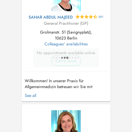
SAHAR ABDUL MAJEED
591
General Practitioner (GP)
Grolmanstr. 51 (Savignyplatz),
10623 Berlin
Colleagues' availabilities
No appointments available online
Call to book
Willkommen! In unserer Praxis für
Allgemeinmedizin betreuen wir Sie mit
Kompetenz und Empathie. Uns ist wichtig, dass
See all
Sie sich stets gut versorgt und angenommen
fühlen. Unser erfahrenes Team aus Ärztinnen,
medizinischen Fachangestellten und
Auszubildenden bietet Ihnen Qualität und
Leistung in einer...