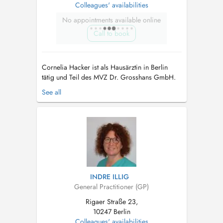
Colleagues' availabilities
No appointments available online
Call to book
Cornelia Hacker ist als Hausärztin in Berlin
tätig und Teil des MVZ Dr. Grosshans GmbH.
Sie bietet eine umfassende medizinische
See all
Betreuung für ihre Patienten und legt großen
Wert auf eine ganzheitliche
Gesundheitsversorgung. Ihre Praxis umfasst
allgemeine Gesundheitsvorsorge, die
Behandlung von akute...
INDRE ILLIG
General Practitioner (GP)
Rigaer Straße 23,
10247 Berlin
Colleagues' availabilities