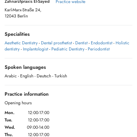
Zahnarztpraxis El-Sayed
Practice website
Karl-Marx-Straße 24,
12043 Berlin
Specialities
Aesthetic Dentistry
-
Dental prosthetist
-
Dentist
-
Endodontist
-
Holistic
dentistry
-
Implantologist
-
Pediatric Dentistry
-
Periodontist
Spoken languages
Arabic
- English
- Deutsch
- Turkish
Practice information
Opening hours
Mon.
12:00-17:00
Tue.
12:00-17:00
Wed.
09:00-14:00
Thu.
12:00-17:00