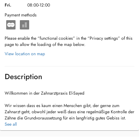
Fri.
08:00-12:00
Payment methods
Please enable the “functional cookies” in the “Privacy settings” of this
page to allow the loading of the map below.
View location on map
Description
Willkommen in der Zahnarztpraxis El-Sayed
Wir wissen dass es kaum einen Menschen gibt, der gerne zum
Zahnarzt geht, obwohl jeder weiß dass eine regelmäßige Kontrolle der
Zähne die Grundvoraussetzung für ein langfristig gutes Gebiss ist.
Deshalb möchten wir ihnen den Aufenthalt in unserer Zahnarztpraxis
See all
so angenehm wie möglich gestalten. Wir nehmen uns immer genug
Zeit, um auf Ihre Wünsche und Bedürfnisse einzugehen. Eine