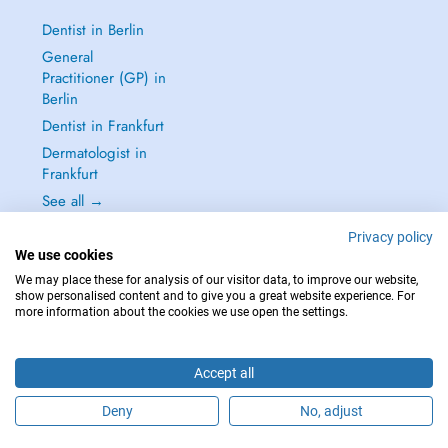
Dentist in Berlin
General
Practitioner (GP) in
Berlin
Dentist in Frankfurt
Dermatologist in
Frankfurt
See all →
Privacy policy
We use cookies
We may place these for analysis of our visitor data, to improve our website,
show personalised content and to give you a great website experience. For
IN CASE OF EMERGENCIES, PLEASE CONTACT : 112
more information about the cookies we use open the settings.
Copyright © 2026 - DOCTENA Germany GmbH Kurfürstendamm 14, 10719
Berlin
Accept all
Deny
No, adjust
Schedule an appointment