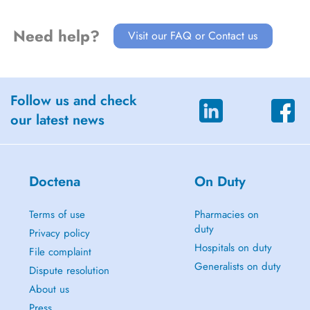
entspannte Atmosphäre , freundliches und zuvorkommendes Personal
und möglichst kurze Wartezeiten sorgen dafür dass Sie unsere Praxis
Need help?
Visit our FAQ or Contact us
mit einem positiven Gefühl wieder verlassen.
Follow us and check
our latest news
Doctena
On Duty
Terms of use
Pharmacies on
duty
Privacy policy
Hospitals on duty
File complaint
Generalists on duty
Dispute resolution
About us
Press