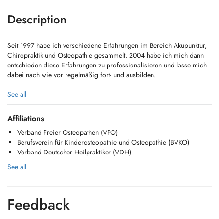
Description
Seit 1997 habe ich verschiedene Erfahrungen im Bereich Akupunktur,
Chiropraktik und Osteopathie gesammelt. 2004 habe ich mich dann
entschieden diese Erfahrungen zu professionalisieren und lasse mich
dabei nach wie vor regelmäßig fort- und ausbilden.
Viele Lehrer haben seit dem meinen Weg begleitet und diesen
See all
geebnet. Viele Kollegen haben mich inspiriert, ausgebildet,
weitergebildet oder fortgebildet wie zum Beispiel Manfred Steiner, Dr.
Affiliations
Richard Royster (USA), Dr. Craig Zion Cain (USA), Ted Jedynak
Verband Freier Osteopathen (VFO)
(Australien), Frank Römer, Dr. Robert Schleip, Kai Haselmeyer, Arndt
Berufsverein für Kinderosteopathie und Osteopathie (BVKO)
Fengler, Eric Hebgen.
Verband Deutscher Heilpraktiker (VDH)
See all
Feedback