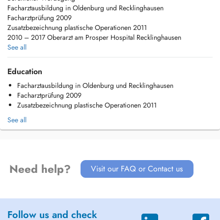
Facharztausbildung in Oldenburg und Recklinghausen
Facharztprüfung 2009
Zusatzbezeichnung plastische Operationen 2011
2010 – 2017 Oberarzt am Prosper Hospital Recklinghausen
2011 – 2017 Prüfer für medizinische Studiengänge
See all
zertifizierter Botulinumtoxin-Therapeut gemäß den Richtlinien der
DGBT (Deutschen Gesellschaft für ästhetische Botulinum-Anwendung)
Education
ausgebildet und zertifiziert im kompletten Gebiet der
Facharztausbildung in Oldenburg und Recklinghausen
Hyaluronsäurefiller
Facharztprüfung 2009
Experte für Fadenlift-Techniken im Gesichts- & Körperbereich
Zusatzbezeichnung plastische Operationen 2011
See all
Need help?
Visit our FAQ or Contact us
Follow us and check