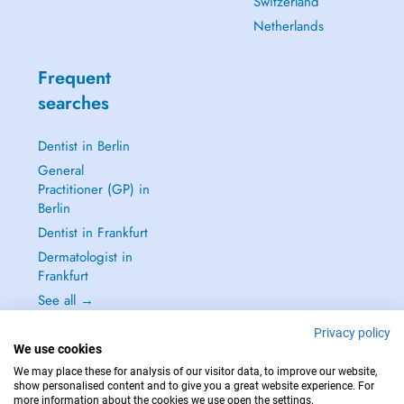
Switzerland
Netherlands
Frequent
searches
Dentist in Berlin
General
Practitioner (GP) in
Berlin
Dentist in Frankfurt
Dermatologist in
Frankfurt
See all →
Privacy policy
We use cookies
We may place these for analysis of our visitor data, to improve our website,
show personalised content and to give you a great website experience. For
IN CASE OF EMERGENCIES, PLEASE CONTACT : 112
more information about the cookies we use open the settings.