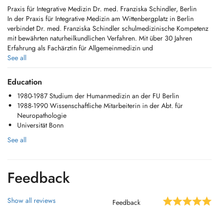
Praxis für Integrative Medizin Dr. med. Franziska Schindler, Berlin
In der Praxis für Integrative Medizin am Wittenbergplatz in Berlin
verbindet Dr. med. Franziska Schindler schulmedizinische Kompetenz
mit bewährten naturheilkundlichen Verfahren. Mit über 30 Jahren
Erfahrung als Fachärztin für Allgemeinmedizin und
Zusatzqualifikationen in Naturheilverfahren, Akupunktur, Hypnose und
See all
psychosomatischer Medizin bietet sie eine ganzheitliche Betreuung für
Körper und Seele.
Education
1980-1987 Studium der Humanmedizin an der FU Berlin
Behandlungsschwerpunkte
1988-1990 Wissenschaftliche Mitarbeiterin in der Abt. für
Naturheilkunde & Ordnungstherapie: Individuelle Therapiekonzepte
Neuropathologie
basierend auf Ernährung, Bewegung, Phytotherapie und
Universität Bonn
Lebensstilberatung.
See all
Traditionelle Chinesische Medizin (TCM): Akupunktur, Moxibustion und
energetische Ausgleichsverfahren.
Feedback
Hypnose & EFT (Emotional Freedom Techniques): Effektive Methoden
zur Stressbewältigung, Raucherentwöhnung und zur Unterstützung bei
chronischen Beschwerden.
Show all reviews
Feedback
Ernährungs- und Esspsychologie: Begleitung bei Gewichtsregulation,