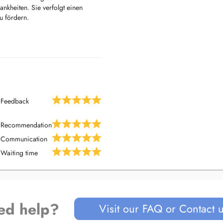
nkheiten. Sie verfolgt einen
u fördern.
ppe und Infektionen
, Diabetes und Asthma
Feedback
Recommendation
Communication
Waiting time
ed help?
Visit our FAQ or Contact 