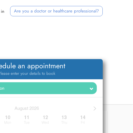
Are you a doctor or healthcare professional?
 in
edule an appointment
lease enter your details to book
>
August 2026
10
11
12
13
14
Mon
Tue
Wed
Thu
Fri