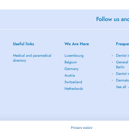
Follow us an
Useful links
We Are Here
Freque
Medical and paramedical
Luxembourg
Dentist i
directory
Belgium
General 
Berlin
Germany
Dentist 
Austria
Dermatol
Switzerland
See all
Netherlands
Privacy policy