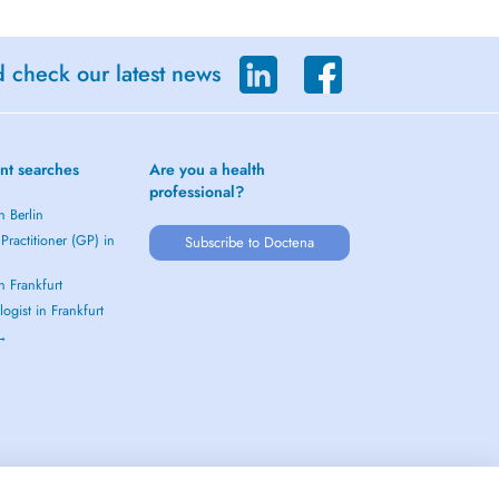
d check our latest news
nt searches
Are you a health
professional?
n Berlin
Practitioner (GP) in
Subscribe to Doctena
in Frankfurt
ogist in Frankfurt
 →