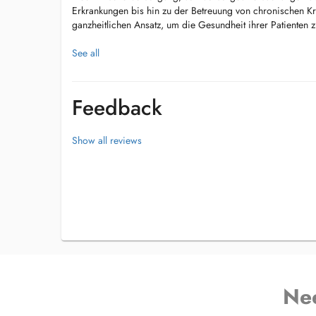
Erkrankungen bis hin zu der Betreuung von chronischen Kra
ganzheitlichen Ansatz, um die Gesundheit ihrer Patienten z
Leistungsschwerpunkte:
See all
Gesundheitsvorsorge und Check-ups
Behandlung von akuten Erkrankungen wie Erkältungen, Gri
Betreuung von chronischen Krankheiten wie Bluthochdruck
Feedback
Impfungen und Präventionsberatung
Ernährungsberatung und Lebensstiländerung
Show all reviews
Ne