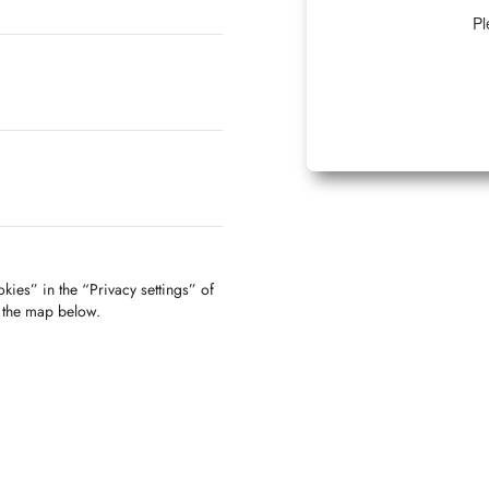
Pl
kies” in the “Privacy settings” of
f the map below.