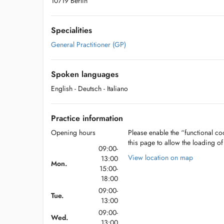
10719 Berlin
Specialities
General Practitioner (GP)
Spoken languages
English
- Deutsch
- Italiano
Practice information
Opening hours
Please enable the “functional coo
this page to allow the loading o
09:00-
View location on map
13:00
Mon.
15:00-
18:00
09:00-
Tue.
13:00
09:00-
Wed.
13:00