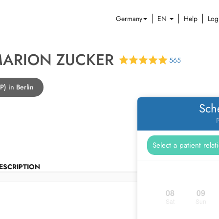
Germany
EN
Help
Log
MARION ZUCKER
565
P) in Berlin
Sch
P
ESCRIPTION
08
09
Sat
Sun