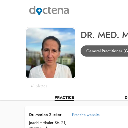
DR. MED. 
General Practitioner (G
+1 photos
PRACTICE
D
Dr. Marion Zucker
Practice website
Joachimsthaler Str. 21,