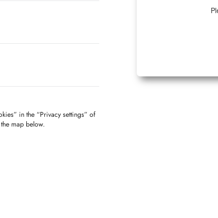
Pl
kies” in the “Privacy settings” of
f the map below.