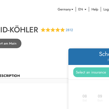
Germany
EN
Help
Log
ID-KÖHLER
2812
urt am Main
Sch
P
ESCRIPTION
08
09
Sat
Sun