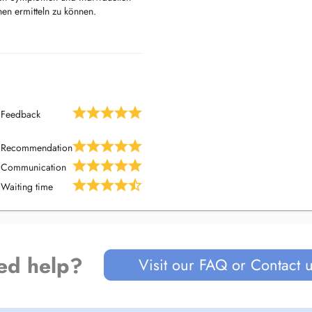
hen ermitteln zu können.
 dem aktuellen wissenschaftlichen
nd verständlichen Aufklärung,
rganisation- und
nvoll ist, ergänze ich meine
ilweise überregional mit
timale Kommunikation die Qualität
Feedback
Recommendation
Communication
Waiting time
ed help?
Visit our FAQ or Contact 