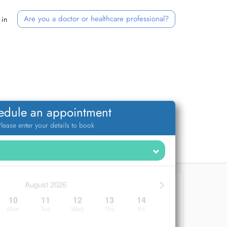
Are you a doctor or healthcare professional?
 in
edule an appointment
lease enter your details to book
>
August 2026
10
11
12
13
14
Mon
Tue
Wed
Thu
Fri