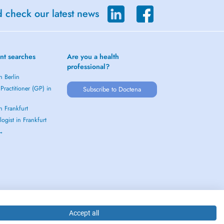
d check our latest news
nt searches
Are you a health
professional?
n Berlin
Practitioner (GP) in
Subscribe to Doctena
in Frankfurt
ogist in Frankfurt
 →
Accept all