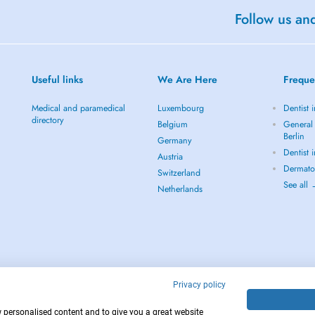
Follow us an
Useful links
We Are Here
Freque
Medical and paramedical
Luxembourg
Dentist i
directory
Belgium
General 
Berlin
Germany
Dentist 
Austria
Dermatol
Switzerland
See all
Netherlands
Privacy policy
w personalised content and to give you a great website