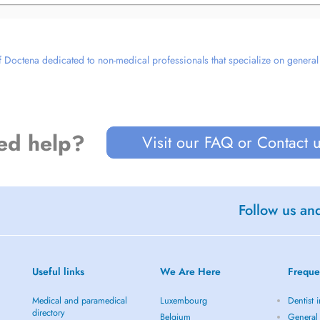
 Doctena dedicated to non-medical professionals that specialize on general we
ed help?
Visit our FAQ or Contact 
Follow us an
Useful links
We Are Here
Freque
Medical and paramedical
Luxembourg
Dentist i
directory
Belgium
General 