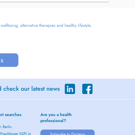
llbeing, alternative therapies and healthy lifestyle.
us
d check our latest news
nt searches
Are you a health
professional?
n Berlin
Practitioner (GP) in
Subscribe to Doctena