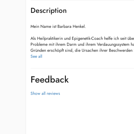
Description
Mein Name ist Barbara Henkel.
Als Heilpraktikerin und Epigenetik-Coach helfe ich seit üb
Probleme mit ihrem Darm und ihrem Verdauungssystem ha
Gründen erschöpft sind, die Ursachen ihrer Beschwerden zu
sie passenden Therapie wieder zu mehr Kraft zu kommen.
See all
Damit sie endlich wieder einen friedlichen Bauch haben 
wieder genießen können.
Feedback
Wir suchen nach den Ursachen:
- Darm und Verdauungssystem
- Ernährung
Show all reviews
- Immunsystem
- vegetatives Nervensystem
- Mikronährstoffmängel
Therapie:
- Darmsanierung