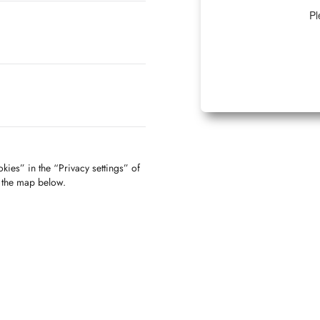
Pl
kies” in the “Privacy settings” of
f the map below.