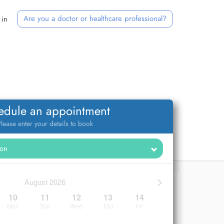
Are you a doctor or healthcare professional?
 in
edule an appointment
lease enter your details to book
>
August 2026
10
11
12
13
14
Mon
Tue
Wed
Thu
Fri