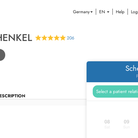
Germany
EN
Help
Log
HENKEL
206
Sch
P
ESCRIPTION
08
09
Sat
Sun