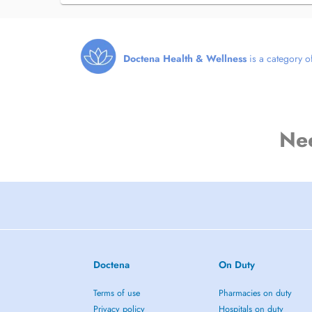
- Ernährungsumstellung
- Mikroimmuntherapie
- Homöopathie
- Mikronährstoffe
- weitere naturheilkundliche Mittel
Doctena Health & Wellness
is a category of
Zu meiner Website: https://www.barbara-henkel.de/
Ne
Doctena
On Duty
Terms of use
Pharmacies on duty
Privacy policy
Hospitals on duty