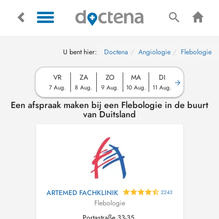
U bent hier:
Doctena
Angiologie
Flebologie
VR
ZA
ZO
MA
DI
7 Aug.
8 Aug.
9 Aug.
10 Aug.
11 Aug.
Een afspraak maken bij een Flebologie in de buurt
van Duitsland
ARTEMED FACHKLINIK
2243
Flebologie
Portastraße 33-35,