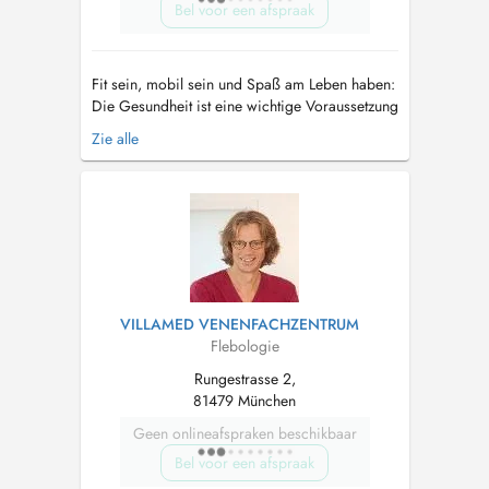
Bel voor een afspraak
Fit sein, mobil sein und Spaß am Leben haben:
Die Gesundheit ist eine wichtige Voraussetzung
für das Wohlbefinden. Durch den
Zie alle
wissenschaftlichen Fortschritt kann die
moderne Chirurgie eine Vielzahl an
Krankheiten und Verletzungen heilen. Aus
Unwissenheit oder Furcht schieben jedoch
viele Patienten de...
VILLAMED VENENFACHZENTRUM
Flebologie
Rungestrasse 2,
81479 München
Geen onlineafspraken beschikbaar
Bel voor een afspraak