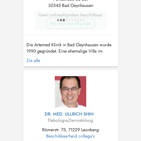
32545 Bad Oeynhausen
Geen onlineafspraken beschikbaar
Bel voor een afspraak
Die Artemed Klinik in Bad Oeynhausen wurde
1990 gegründet. Eine ehemalige Villa im
Bauhausstil aus dem Jahre 1968 wurde
Zie alle
grundlegend umgebaut und mit einem großen
Neubau erweitert. In den folgenden Jahren
wurde die Klinik durch weitere Anbauten von
Patientenzimmern und Behandlungs- und
Aufenthaltsräu...
DR. MED. ULLRICH SHIH
Flebologie
,
Dermatoloog
Römerstr. 75, 71229 Leonberg
Beschikbaarheid collega's