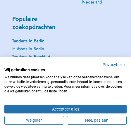
Nederland
Populaire
zoekopdrachten
Tandarts in Berlin
Huisarts in Berlin
Tandarts in Frankfurt
Dermatoloog in
Privacybeleid
Wij gebruiken cookies
Frankfurt
We kunnen deze plaatsen voor analyse van onze bezoekersgegevens, om
Zie alle →
onze website te verbeteren, gepersonaliseerde inhoud te tonen en om u een
geweldige website-ervaring te bieden. Voor meer informatie over de cookies
die we gebruiken opent u de instellingen.
Accepteer alles
NEEM IN GEVAL VAN NOOD CONTACT OP MET : 112
Copyright © 2026 - DOCTENA Germany GmbH Kurfürstendamm 14, 10719
Weigeren
Nee, pas aan
Berlin