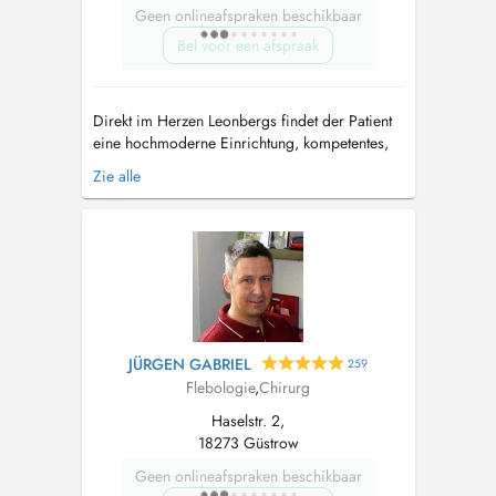
Geen onlineafspraken beschikbaar
Bel voor een afspraak
Direkt im Herzen Leonbergs findet der Patient
eine hochmoderne Einrichtung, kompetentes,
geschultes Personal und ein ansprechendes
Zie alle
Ambiente vor. Mit vielen Tiefgaragen-
Parkplätzen, behindertengerechtem Zugang
und modernen, geräumigen Aufzügen bieten
wir unseren Patienten größtmögliche Bequem...
JÜRGEN GABRIEL
259
Flebologie
,
Chirurg
Haselstr. 2,
18273 Güstrow
Geen onlineafspraken beschikbaar