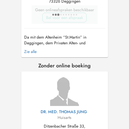
73326 Deggingen
Geen onlineafspraken beschikbaar
Bel voor een afspraak
Da mit dem Altenheim “St.Martin” in
Deggingen, dem Privaten Alten- und
Pflegeheim Erna Maisch in Bad Ditzenbach,
Zie alle
sowie dem Seniorenheim Sonnenblick (vormals
Rösler) in Aufhausen mehrere Heime betreut
Zonder online boeking
werden, liegt ein Schwerpunkt der
Praxistätigkeit auf der (internistischen)
Geriatrie. Mein beruflic...
DR. MED. THOMAS JUNG
Huisarts
Ditzenbacher Straße 33,