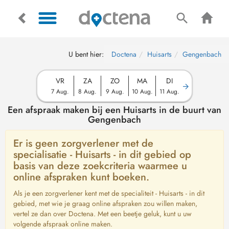
U bent hier:
Doctena
Huisarts
Gengenbach
VR
ZA
ZO
MA
DI
7 Aug.
8 Aug.
9 Aug.
10 Aug.
11 Aug.
Een afspraak maken bij een Huisarts in de buurt van
Gengenbach
Er is geen zorgverlener met de
specialisatie - Huisarts - in dit gebied op
basis van deze zoekcriteria waarmee u
online afspraken kunt boeken.
Als je een zorgverlener kent met de specialiteit - Huisarts - in dit
gebied, met wie je graag online afspraken zou willen maken,
vertel ze dan over Doctena. Met een beetje geluk, kunt u uw
volgende afspraak online maken.