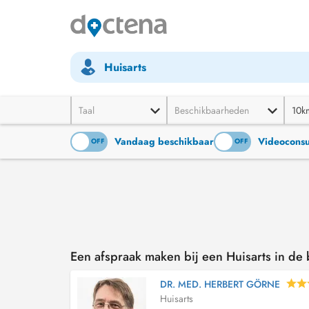
Huisarts
Taal
Beschikbaarheden
10k
Vandaag beschikbaar
Videoconsu
ON
OFF
ON
OFF
Een afspraak maken bij een Huisarts in d
DR. MED. HERBERT GÖRNE
Huisarts