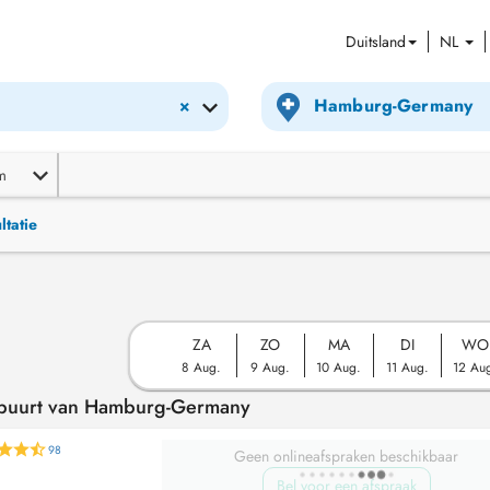
Duitsland
NL
×
m
ltatie
ZA
ZO
MA
DI
WO
8 Aug.
9 Aug.
10 Aug.
11 Aug.
12 Au
e buurt van Hamburg-Germany
98
Geen onlineafspraken beschikbaar
Bel voor een afspraak