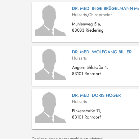
DR. MED. INGE BRÜGELMANN-M
Huisarts
,
Chiropractor
Mühlenweg 5 a,
83083 Riedering
DR. MED. WOLFGANG BILLER
Huisarts
Angermühlstraße 4,
83101 Rohrdorf
DR. MED. DORIS HÖGER
Huisarts
Finkenstraße 11,
83101 Rohrdorf
Zoekresultaten gerangschikt op afstand