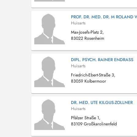
PROF. DR. MED. DR. M ROLAND 
Huisarts
Max-Josefs-Platz 2,
83022 Rosenheim
DIPL. PSYCH. RAINER ENDRASS
Huisarts
Friedrich-Ebert-Straße 3,
83059 Kolbermoor
DR. MED. UTE KILGUS-ZOLLNER
Huisarts
Pfälzer Straße 1,
83109 Großkarolinenfeld