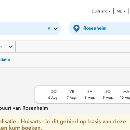
Duitsland
NL
×
m
ltatie
DO
VR
ZA
ZO
MA
6 Aug.
7 Aug.
8 Aug.
9 Aug.
10 Au
 buurt van Rosenheim
isatie - Huisarts - in dit gebied op basis van deze
ken kunt boeken.