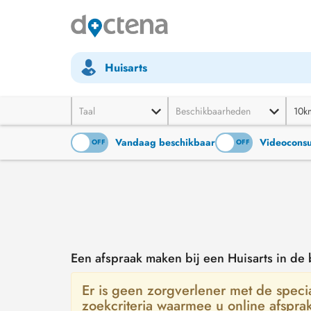
Huisarts
Taal
Beschikbaarheden
10k
Vandaag beschikbaar
Videoconsu
ON
OFF
ON
OFF
Een afspraak maken bij een Huisarts in de
Er is geen zorgverlener met de special
zoekcriteria waarmee u online afspra