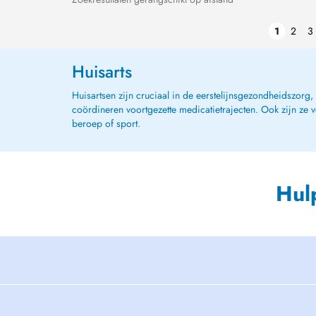
1
2
3
Huisarts
Huisartsen zijn cruciaal in de eerstelijnsgezondheidszorg
coördineren voortgezette medicatietrajecten. Ook zijn ze 
beroep of sport.
Hul