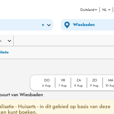
Duitsland
NL
×
m
ltatie
DO
VR
ZA
ZO
MA
6 Aug.
7 Aug.
8 Aug.
9 Aug.
10 Au
e buurt van Wiesbaden
isatie - Huisarts - in dit gebied op basis van deze
ken kunt boeken.