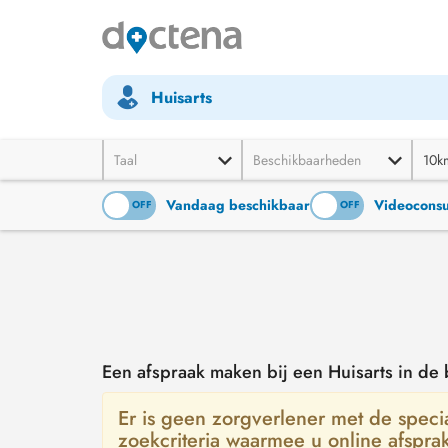
Huisarts
Taal
Beschikbaarheden
10k
Vandaag beschikbaar
Videoconsu
ON
OFF
ON
OFF
Een afspraak maken bij een Huisarts in d
Er is geen zorgverlener met de special
zoekcriteria waarmee u online afspra