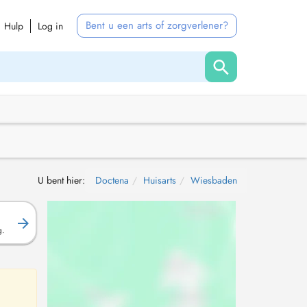
Bent u een arts of zorgverlener?
Hulp
Log in
U bent hier:
Doctena
Huisarts
Wiesbaden
g.