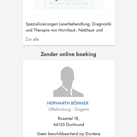
Bel voor een afspraak
Spezialisierungen:Laserbehandlung, Diagnostik
und Therapie von Hornhaut-, Netzhaut- und
Maculaerkrankungen, Schielen, Tränenwegs-
Zie alle
sowie Liderkrankungen, Glaukomdiagnostik (
Grüner Star) und Therapie, Cataractdiagnostik
Zonder online boeking
(Grauer Star). Operationen: Grauer Star
(Cataract-OP), auch mit Implantat...
HERWARTH BÖHMER
Oftalmoloog - Oogarts
Rosental 18,
44135 Dortmund
Geen beschikbaarheid op Doctena