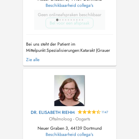
Beschikbaarheid collega's
Geen onlineafspraken beschikbaar
Bel voor een afspraak
Bei uns steht der Patient im
Mittelpunkt.Spezialisierungen:Katarakt (Grauer
Star) Glaukom (Grüner Star) Intravitreale
Zie alle
Injektionen bei feuchter Makuladegeneration
Lasertrabekuloplastik (SLT) bei Glaukom...
DR. ELISABETH RIEHM
1147
Oftalmoloog - Oogarts
Neuer Graben 3, 44139 Dortmund
Beschikbaarheid collega's