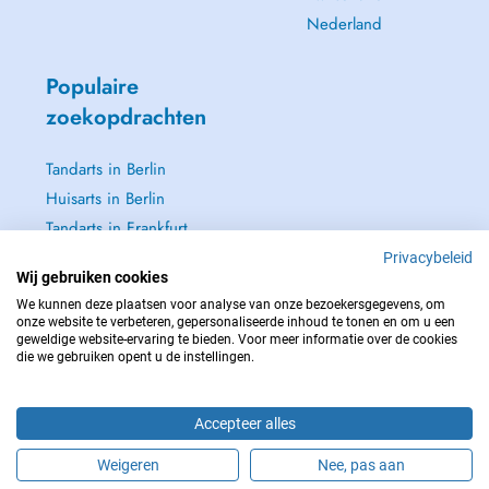
Nederland
Populaire
zoekopdrachten
Tandarts in Berlin
Huisarts in Berlin
Tandarts in Frankfurt
Dermatoloog in
Privacybeleid
Wij gebruiken cookies
Frankfurt
We kunnen deze plaatsen voor analyse van onze bezoekersgegevens, om
Zie alle →
onze website te verbeteren, gepersonaliseerde inhoud te tonen en om u een
geweldige website-ervaring te bieden. Voor meer informatie over de cookies
die we gebruiken opent u de instellingen.
Accepteer alles
NEEM IN GEVAL VAN NOOD CONTACT OP MET : 112
Copyright © 2026 - DOCTENA Germany GmbH Kurfürstendamm 14, 10719
Weigeren
Nee, pas aan
Berlin