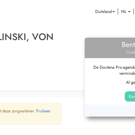
Duitsland
NL
INSKI, VON
Bent
Ontd
De Doctena Pro-agenda 
verminde
Al g
Kom
t deze zorgverlener.
Probeer