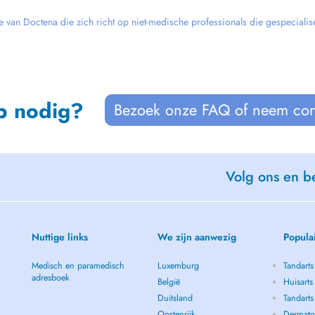
e van Doctena die zich richt op niet-medische professionals die gespecialise
p nodig?
Bezoek onze FAQ of neem con
Volg ons en be
Nuttige links
We zijn aanwezig
Popula
Medisch en paramedisch
Luxemburg
Tandarts
adresboek
België
Huisarts
Duitsland
Tandarts
Oostenrijk
Dermatol