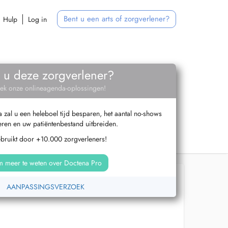
Bent u een arts of zorgverlener?
Hulp
Log in
 u deze zorgverlener?
ek onze onlineagenda-oplossingen!
zal u een heleboel tijd besparen, het aantal no-shows
ren en uw patiëntenbestand uitbreiden.
ebruikt door +10.000 zorgverleners!
 meer te weten over Doctena Pro
AANPASSINGSVERZOEK