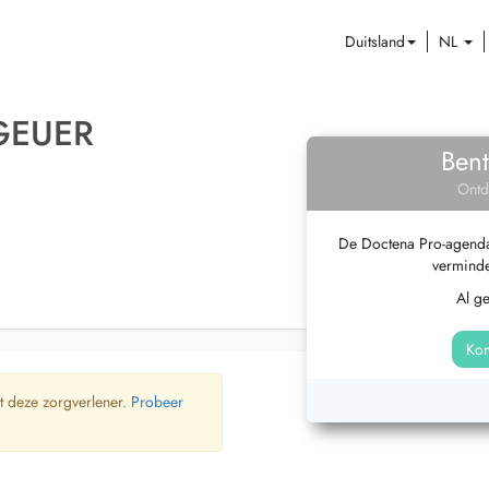
Duitsland
NL
GEUER
Bent
Ontd
De Doctena Pro-agenda 
verminde
Al g
Kom
t deze zorgverlener.
Probeer