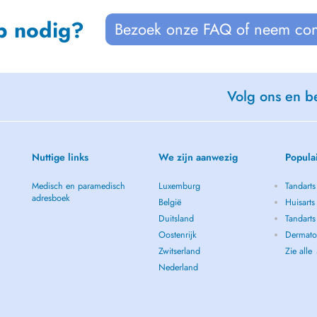
p nodig?
Bezoek onze FAQ of neem con
Volg ons en be
Nuttige links
We zijn aanwezig
Popula
Medisch en paramedisch
Luxemburg
Tandarts
adresboek
België
Huisarts
Duitsland
Tandarts
Oostenrijk
Dermatol
Zwitserland
Zie alle
Nederland