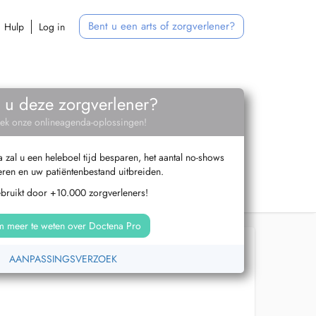
Bent u een arts of zorgverlener?
Hulp
Log in
 u deze zorgverlener?
ek onze onlineagenda-oplossingen!
zal u een heleboel tijd besparen, het aantal no-shows
ren en uw patiëntenbestand uitbreiden.
ebruikt door +10.000 zorgverleners!
 meer te weten over Doctena Pro
AANPASSINGSVERZOEK