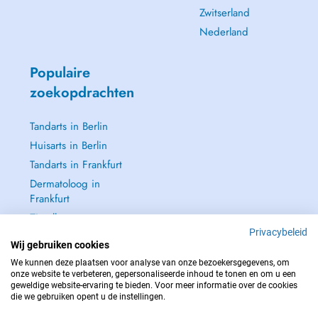
Zwitserland
Nederland
Populaire
zoekopdrachten
Tandarts in Berlin
Huisarts in Berlin
Tandarts in Frankfurt
Dermatoloog in
Frankfurt
Zie alle →
Privacybeleid
Wij gebruiken cookies
We kunnen deze plaatsen voor analyse van onze bezoekersgegevens, om
onze website te verbeteren, gepersonaliseerde inhoud te tonen en om u een
geweldige website-ervaring te bieden. Voor meer informatie over de cookies
NEEM IN GEVAL VAN NOOD CONTACT OP MET : 112
die we gebruiken opent u de instellingen.
Copyright © 2026 - DOCTENA Germany GmbH Kurfürstendamm 14, 10719