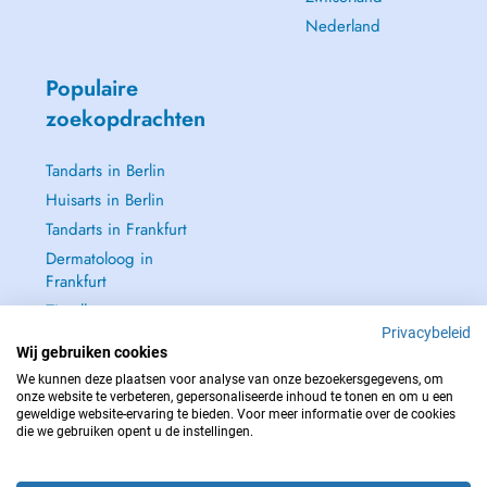
Nederland
Populaire
zoekopdrachten
Tandarts in Berlin
Huisarts in Berlin
Tandarts in Frankfurt
Dermatoloog in
Frankfurt
Zie alle →
Privacybeleid
Wij gebruiken cookies
We kunnen deze plaatsen voor analyse van onze bezoekersgegevens, om
onze website te verbeteren, gepersonaliseerde inhoud te tonen en om u een
geweldige website-ervaring te bieden. Voor meer informatie over de cookies
NEEM IN GEVAL VAN NOOD CONTACT OP MET : 112
die we gebruiken opent u de instellingen.
Copyright © 2026 - DOCTENA Germany GmbH Kurfürstendamm 14, 10719
Berlin