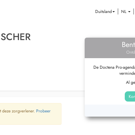
Duitsland
NL
ISCHER
Bent
Ontd
De Doctena Pro-agenda 
verminde
Al g
Kom
t deze zorgverlener.
Probeer