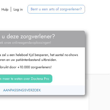
Bent u een arts of zorgverlener?
Hulp
Log in
 u deze zorgverlener?
ek onze onlineagenda-oplossingen!
zal u een heleboel tijd besparen, het aantal no-shows
ren en uw patiëntenbestand uitbreiden.
ebruikt door +10.000 zorgverleners!
 meer te weten over Doctena Pro
AANPASSINGSVERZOEK