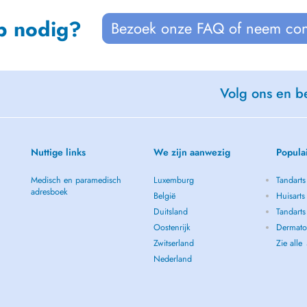
p nodig?
Bezoek onze FAQ of neem con
Volg ons en be
Nuttige links
We zijn aanwezig
Popula
Medisch en paramedisch
Luxemburg
Tandarts
adresboek
België
Huisarts
Duitsland
Tandarts
Oostenrijk
Dermatol
Zwitserland
Zie alle
Nederland