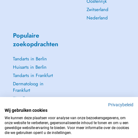
Oostenrijk
Zwitserland
Nederland
Populaire
zoekopdrachten
Tandarts in Berlin
Huisarts in Berlin
Tandarts in Frankfurt
Dermatoloog in
Frankfurt
Zie alle →
Privacybeleid
Wij gebruiken cookies
We kunnen deze plaatsen voor analyse van onze bezoekersgegevens, om
onze website te verbeteren, gepersonaliseerde inhoud te tonen en om u een
geweldige website-ervaring te bieden. Voor meer informatie over de cookies
NEEM IN GEVAL VAN NOOD CONTACT OP MET : 112
die we gebruiken opent u de instellingen.