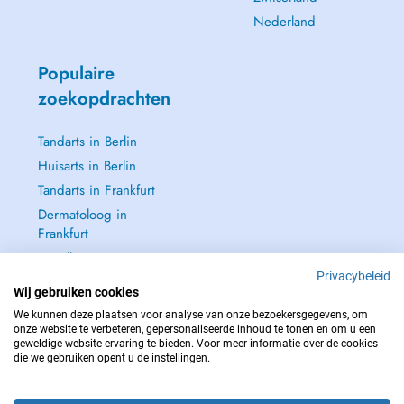
Nederland
Populaire
zoekopdrachten
Tandarts in Berlin
Huisarts in Berlin
Tandarts in Frankfurt
Dermatoloog in
Frankfurt
Zie alle →
Privacybeleid
Wij gebruiken cookies
We kunnen deze plaatsen voor analyse van onze bezoekersgegevens, om
onze website te verbeteren, gepersonaliseerde inhoud te tonen en om u een
geweldige website-ervaring te bieden. Voor meer informatie over de cookies
NEEM IN GEVAL VAN NOOD CONTACT OP MET : 112
die we gebruiken opent u de instellingen.
Copyright © 2026 - DOCTENA Germany GmbH Kurfürstendamm 14, 10719
Berlin