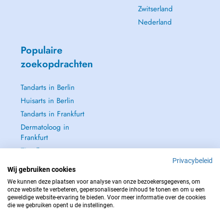
Zwitserland
Nederland
Populaire
zoekopdrachten
Tandarts in Berlin
Huisarts in Berlin
Tandarts in Frankfurt
Dermatoloog in
Frankfurt
Zie alle →
Privacybeleid
Wij gebruiken cookies
We kunnen deze plaatsen voor analyse van onze bezoekersgegevens, om
onze website te verbeteren, gepersonaliseerde inhoud te tonen en om u een
geweldige website-ervaring te bieden. Voor meer informatie over de cookies
NEEM IN GEVAL VAN NOOD CONTACT OP MET : 112
die we gebruiken opent u de instellingen.
Copyright © 2026 - DOCTENA Germany GmbH Kurfürstendamm 14, 10719