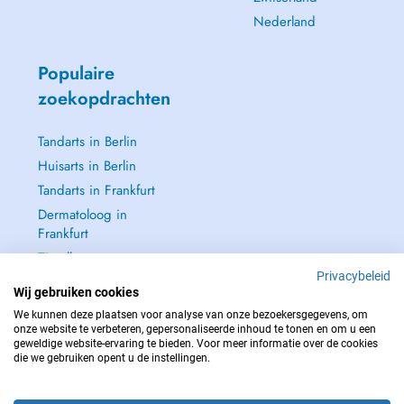
Nederland
Populaire
zoekopdrachten
Tandarts in Berlin
Huisarts in Berlin
Tandarts in Frankfurt
Dermatoloog in
Frankfurt
Zie alle →
Privacybeleid
Wij gebruiken cookies
We kunnen deze plaatsen voor analyse van onze bezoekersgegevens, om
onze website te verbeteren, gepersonaliseerde inhoud te tonen en om u een
geweldige website-ervaring te bieden. Voor meer informatie over de cookies
NEEM IN GEVAL VAN NOOD CONTACT OP MET : 112
die we gebruiken opent u de instellingen.
Copyright © 2026 - DOCTENA Germany GmbH Kurfürstendamm 14, 10719
Berlin