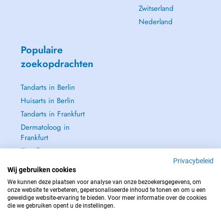
Zwitserland
Nederland
Populaire
zoekopdrachten
Tandarts in Berlin
Huisarts in Berlin
Tandarts in Frankfurt
Dermatoloog in
Frankfurt
Zie alle →
Privacybeleid
Wij gebruiken cookies
We kunnen deze plaatsen voor analyse van onze bezoekersgegevens, om
onze website te verbeteren, gepersonaliseerde inhoud te tonen en om u een
geweldige website-ervaring te bieden. Voor meer informatie over de cookies
NEEM IN GEVAL VAN NOOD CONTACT OP MET : 112
die we gebruiken opent u de instellingen.
Copyright © 2026 - DOCTENA Germany GmbH Kurfürstendamm 14, 10719