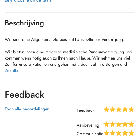
Bekijk locatie op de kaart
Beschrijving
Wir sind eine Allgemeinarztpraxis mit hausärztlicher Versorgung.
Wir bieten Ihnen eine moderne medizinische Rundumversorgung und
kommen wenn nötig auch zu Ihnen nach Hause. Wir nehmen uns viel
Zeit für unsere Patienten und gehen individuell auf Ihre Sorgen und
Beschwerden ein.
Zie alle
Unsere Praxis unterliegt einer regelmäßigen Qualitätskontrolle nach
dem EPA
Feedback
(European praxis assessment).
Spezialisierungen:
Toon alle beoordelingen
Feedback
General-Check-Up
Aanbeveling
Umweltberatung (Verband Umweltmedizin)
Communicatie
Reisemedizin (Forum Reisen und Medizin)