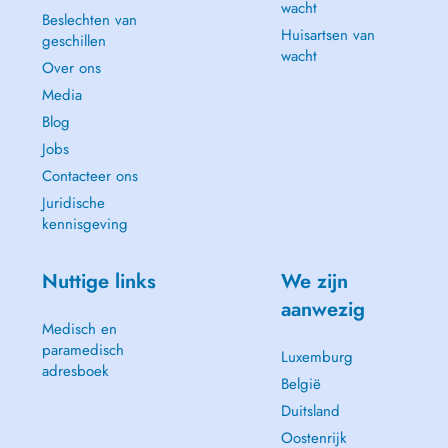
wacht
Beslechten van
OP-Vorbereitungen
Huisartsen van
geschillen
wacht
Over ons
Hausärztliche Diagnostik und Therapie
Media
Blog
Jobs
Contacteer ons
Juridische
kennisgeving
Nuttige links
We zijn
aanwezig
Medisch en
paramedisch
Luxemburg
adresboek
België
Duitsland
Oostenrijk