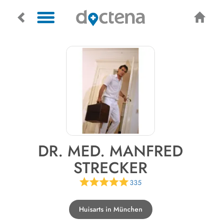
DR. MED. MANFRED
STRECKER
335
Huisarts in München