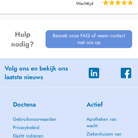
Wachttijd
Immuntherapie
Hormonprofile
Hulp
Bezoek onze FAQ of neem contact
Sportmedizinische Beratung und Leistungstest (bsaev.de)
met ons op
nodig?
Raucherentwöhnung
Ernährungsprogramm
Volg ons en bekijk ons
Fitnessprogramm
laatste nieuws
Psychosomatik (MAP)
Männermedizin
Doctena
Actief
Vorsorgeuntersuchungen
Gebruiksvoorwaarden
Apotheken van
Impfungen (auch Grippe-Impfung)
wacht
Privacybeleid
Ziekenhuizen van
Gesundheits-Check-up
Klacht indienen