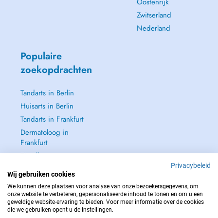
Oostenrijk
Zwitserland
Nederland
Populaire
zoekopdrachten
Tandarts in Berlin
Huisarts in Berlin
Tandarts in Frankfurt
Dermatoloog in
Frankfurt
Zie alle →
Privacybeleid
Wij gebruiken cookies
We kunnen deze plaatsen voor analyse van onze bezoekersgegevens, om
onze website te verbeteren, gepersonaliseerde inhoud te tonen en om u een
geweldige website-ervaring te bieden. Voor meer informatie over de cookies
NEEM IN GEVAL VAN NOOD CONTACT OP MET : 112
die we gebruiken opent u de instellingen.