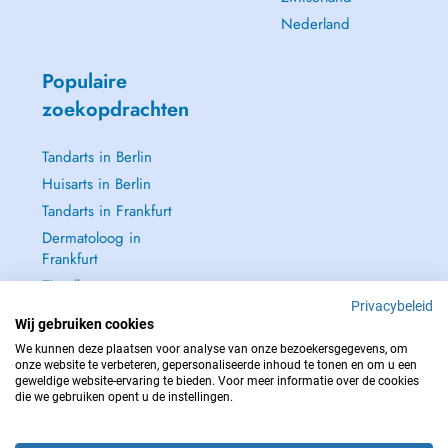
Nederland
Populaire
zoekopdrachten
Tandarts in Berlin
Huisarts in Berlin
Tandarts in Frankfurt
Dermatoloog in
Frankfurt
Zie alle →
Privacybeleid
Wij gebruiken cookies
We kunnen deze plaatsen voor analyse van onze bezoekersgegevens, om
onze website te verbeteren, gepersonaliseerde inhoud te tonen en om u een
geweldige website-ervaring te bieden. Voor meer informatie over de cookies
NEEM IN GEVAL VAN NOOD CONTACT OP MET : 112
die we gebruiken opent u de instellingen.
Copyright © 2026 - DOCTENA Germany GmbH Kurfürstendamm 14, 10719
Berlin