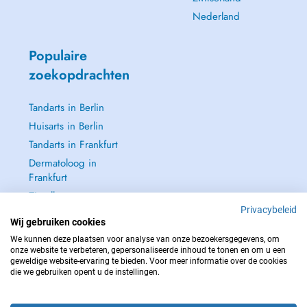
Nederland
Populaire
zoekopdrachten
Tandarts in Berlin
Huisarts in Berlin
Tandarts in Frankfurt
Dermatoloog in
Frankfurt
Zie alle →
Privacybeleid
Wij gebruiken cookies
We kunnen deze plaatsen voor analyse van onze bezoekersgegevens, om
onze website te verbeteren, gepersonaliseerde inhoud te tonen en om u een
geweldige website-ervaring te bieden. Voor meer informatie over de cookies
NEEM IN GEVAL VAN NOOD CONTACT OP MET : 112
die we gebruiken opent u de instellingen.
Copyright © 2026 - DOCTENA Germany GmbH Kurfürstendamm 14, 10719
Berlin