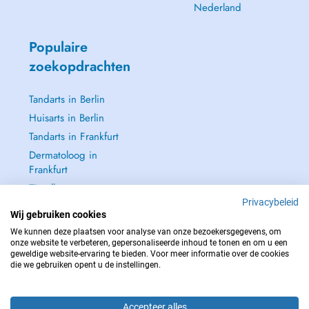
Nederland
Populaire
zoekopdrachten
Tandarts in Berlin
Huisarts in Berlin
Tandarts in Frankfurt
Dermatoloog in
Frankfurt
Zie alle →
Privacybeleid
Wij gebruiken cookies
We kunnen deze plaatsen voor analyse van onze bezoekersgegevens, om
onze website te verbeteren, gepersonaliseerde inhoud te tonen en om u een
geweldige website-ervaring te bieden. Voor meer informatie over de cookies
NEEM IN GEVAL VAN NOOD CONTACT OP MET : 112
die we gebruiken opent u de instellingen.
Copyright © 2026 - DOCTENA Germany GmbH Kurfürstendamm 14, 10719
Berlin
Accepteer alles