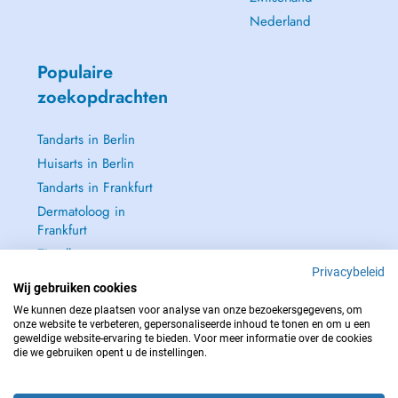
Nederland
Populaire
zoekopdrachten
Tandarts in Berlin
Huisarts in Berlin
Tandarts in Frankfurt
Dermatoloog in
Frankfurt
Zie alle →
Privacybeleid
Wij gebruiken cookies
We kunnen deze plaatsen voor analyse van onze bezoekersgegevens, om
onze website te verbeteren, gepersonaliseerde inhoud te tonen en om u een
geweldige website-ervaring te bieden. Voor meer informatie over de cookies
NEEM IN GEVAL VAN NOOD CONTACT OP MET : 112
die we gebruiken opent u de instellingen.
Copyright © 2026 - DOCTENA Germany GmbH Kurfürstendamm 14, 10719
Berlin