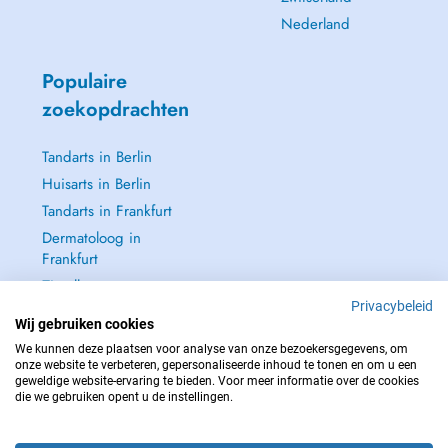
Nederland
Populaire
zoekopdrachten
Tandarts in Berlin
Huisarts in Berlin
Tandarts in Frankfurt
Dermatoloog in
Frankfurt
Zie alle →
Privacybeleid
Wij gebruiken cookies
We kunnen deze plaatsen voor analyse van onze bezoekersgegevens, om
onze website te verbeteren, gepersonaliseerde inhoud te tonen en om u een
geweldige website-ervaring te bieden. Voor meer informatie over de cookies
NEEM IN GEVAL VAN NOOD CONTACT OP MET : 112
die we gebruiken opent u de instellingen.
Copyright © 2026 - DOCTENA Germany GmbH Kurfürstendamm 14, 10719
Berlin