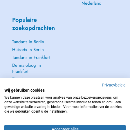
Nederland
Populaire
zoekopdrachten
Tandarts in Berlin
Huisarts in Berlin
Tandarts in Frankfurt
Dermatoloog in
Frankfurt
Zie alle →
Privacybeleid
Wij gebruiken cookies
We kunnen deze plaatsen voor analyse van onze bezoekersgegevens, om
onze website te verbeteren, gepersonaliseerde inhoud te tonen en om u een
geweldige website-ervaring te bieden. Voor meer informatie over de cookies
NEEM IN GEVAL VAN NOOD CONTACT OP MET : 112
die we gebruiken opent u de instellingen.
Copyright © 2026 - DOCTENA Germany GmbH Kurfürstendamm 14, 10719
Berlin
Accepteer alles