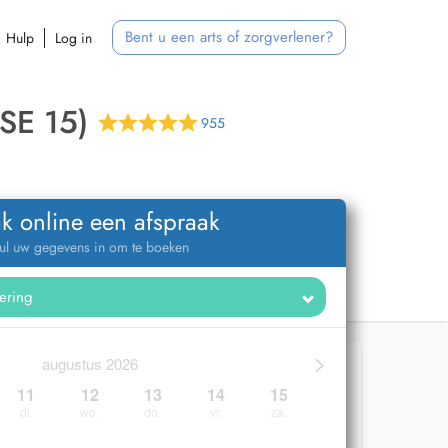
Bent u een arts of zorgverlener?
Hulp
Log in
E 15)
955
k online een afspraak
ul uw gegevens in om te boeken
>
augustus 2026
11
12
13
14
15
di.
wo.
do.
vr.
za.