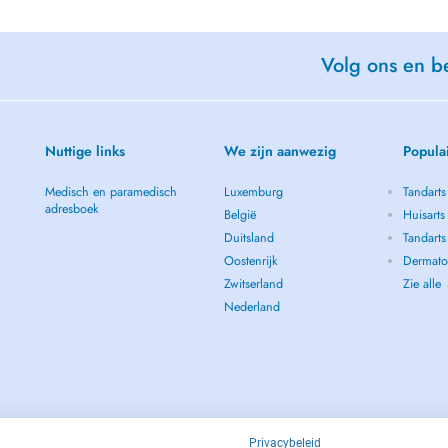
Volg ons en be
Nuttige links
We zijn aanwezig
Popula
Medisch en paramedisch
Luxemburg
Tandarts
adresboek
België
Huisarts
Duitsland
Tandarts
Oostenrijk
Dermatol
Zwitserland
Zie alle
Nederland
Privacybeleid