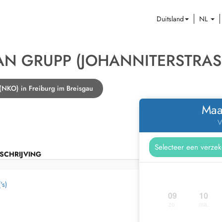
Duitsland
NL
AN GRUPP (JOHANNITERSTRASS
 (NKO) in Freiburg im Breisgau
Maa
V
SCHRIJVING
's)
09
10
zo.
ma.