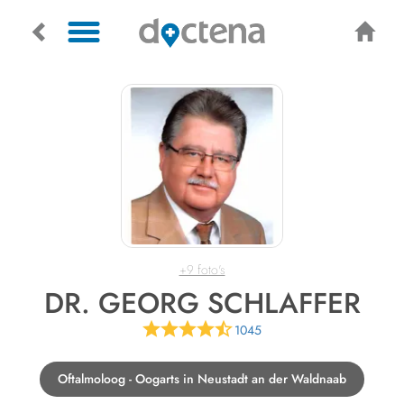
+9 foto's
DR. GEORG SCHLAFFER
1045
Oftalmoloog - Oogarts in Neustadt an der Waldnaab