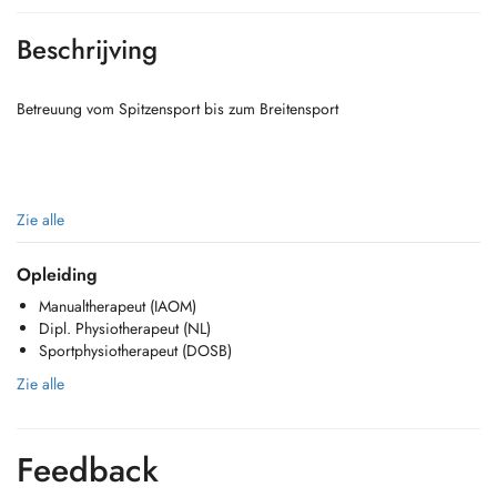
Beschrijving
Betreuung vom Spitzensport bis zum Breitensport
Zie alle
Opleiding
Manualtherapeut (IAOM)
Was ist Osteopathie?
Dipl. Physiotherapeut (NL)
Sportphysiotherapeut (DOSB)
Zie alle
Feedback
Osteopathie ist eine ganzheitliche, manual- therapeutische