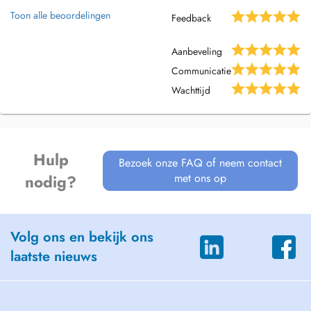
Behandlungsmethode, deren Philosophie auf 3 Eckpfeilern aufgebaut
Toon alle beoordelingen
Feedback
ist:
Aanbeveling
Communicatie
Wachttijd
Die parietale Therapie behandelt den gesamten Bewegungsapparat.
Hulp
Bezoek onze FAQ of neem contact
met ons op
nodig?
Die viszerale Therapie behandelt (von außen) die inneren Organe.
Volg ons en bekijk ons
Die craniosacrale Therapie behandelt Schädel, Wirbelsäule, Becken
laatste nieuws
und Nerven-system.