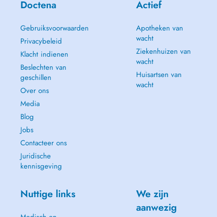
Ziel der Osteopathie ist es, nicht die Symptome, sondern die Ursachen
Doctena
Actief
von Funktionsstörungen des Körpers zu finden. Die
Selbstheilungskräfte des Körpers werden aktiviert, indem der
Gebruiksvoorwaarden
Apotheken van
Therapeut die Körper- strukturen in Balance bringt.
wacht
Privacybeleid
Ziekenhuizen van
Klacht indienen
wacht
Beslechten van
Huisartsen van
geschillen
wacht
Over ons
Media
Blog
Jobs
Contacteer ons
Juridische
kennisgeving
Nuttige links
We zijn
aanwezig