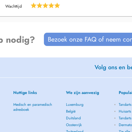
Wachttijd
p nodig?
Bezoek onze FAQ of neem con
Volg ons en be
Nuttige links
We zijn aanwezig
Popula
Medisch en paramedisch
Luxemburg
Tandarts
gsmethode für
adresboek
België
Huisarts
Duitsland
Tandarts
ndistorsionmodell nach Typaldos
Oostenrijk
Dermatol
Zwitserland
Zie alle