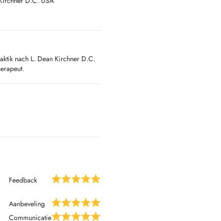
 Kirchner D.C. USA
tur TCM
aktik nach L. Dean Kirchner D.C.
erapeut.
izin,
Feedback
Aanbeveling
Communicatie