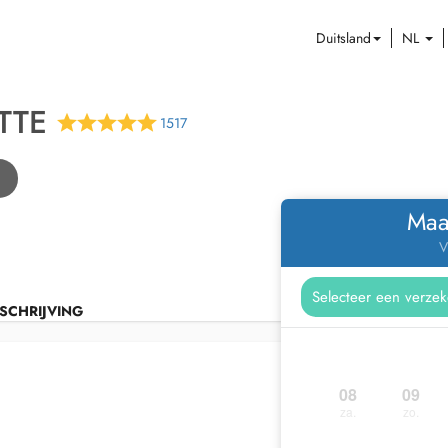
Duitsland
NL
TTE
1517
Maa
V
SCHRIJVING
08
09
za.
zo.