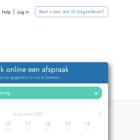
Bent u een arts of zorgverlener?
Hulp
Log in
k online een afspraak
ul uw gegevens in om te boeken
>
augustus 2026
10
11
12
13
14
ma.
di.
wo.
do.
vr.