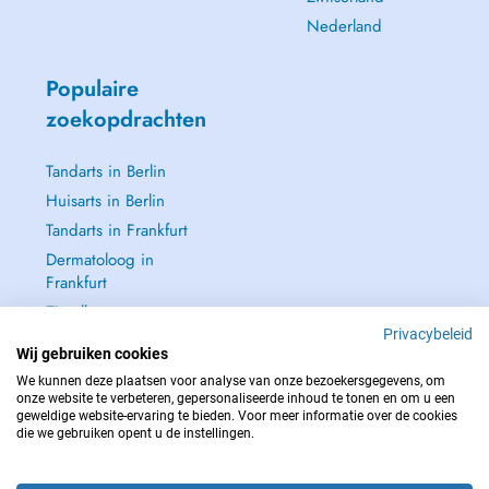
Nederland
Populaire
zoekopdrachten
Tandarts in Berlin
Huisarts in Berlin
Tandarts in Frankfurt
Dermatoloog in
Frankfurt
Zie alle →
Privacybeleid
Wij gebruiken cookies
We kunnen deze plaatsen voor analyse van onze bezoekersgegevens, om
onze website te verbeteren, gepersonaliseerde inhoud te tonen en om u een
geweldige website-ervaring te bieden. Voor meer informatie over de cookies
NEEM IN GEVAL VAN NOOD CONTACT OP MET : 112
die we gebruiken opent u de instellingen.
Copyright © 2026 - DOCTENA Germany GmbH Kurfürstendamm 14, 10719
Berlin