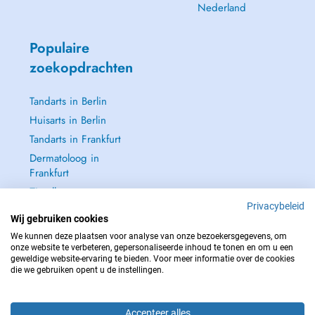
Nederland
Populaire
zoekopdrachten
Tandarts in Berlin
Huisarts in Berlin
Tandarts in Frankfurt
Dermatoloog in
Frankfurt
Zie alle →
Privacybeleid
Wij gebruiken cookies
We kunnen deze plaatsen voor analyse van onze bezoekersgegevens, om
onze website te verbeteren, gepersonaliseerde inhoud te tonen en om u een
geweldige website-ervaring te bieden. Voor meer informatie over de cookies
NEEM IN GEVAL VAN NOOD CONTACT OP MET : 112
die we gebruiken opent u de instellingen.
Copyright © 2026 - DOCTENA Germany GmbH Kurfürstendamm 14, 10719
Berlin
Accepteer alles